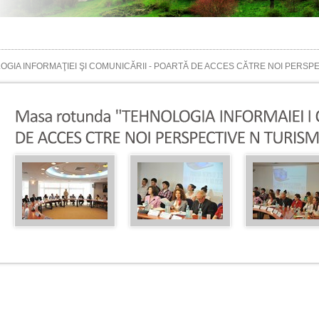
LOGIA INFORMAŢIEI ŞI COMUNICĂRII - POARTĂ DE ACCES CĂTRE NOI PERSPECT