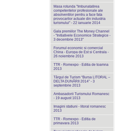
Masa rotunda "Imbunatatirea
competentelor profesionale ale
absolventilor pentru a face fata
provocarilor actuale din industria
turismului" - 22 ianuarie 2014
Gala premiilor The Money Channel
- "Initiativele Economice Strategice -
3 decembrie 2013"
Forumul economic si comercial
China - Europa de Est si Centrala -
26 noiembrie 2013
TTR - Romexpo - Editia de toamna
2013
Târgul de Turism “Bursa LITORAL –
DELTA DUNĂRII 2014” - 3
septembrie 2013
Ambasadorii Turismului Romanesc
- 19 august 1013
Imagini statiuni - litoral romanesc
2013
TTR - Romexpo - Editia de
primavara 2013