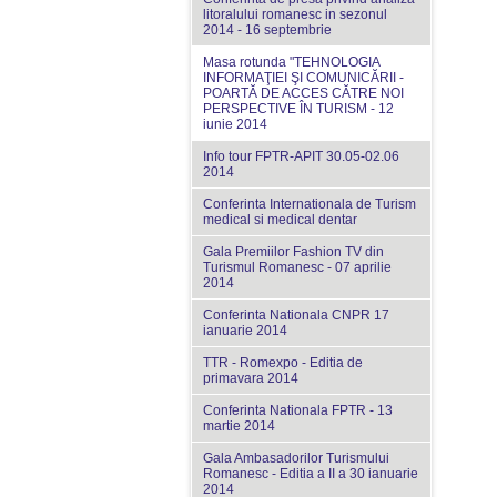
litoralului romanesc in sezonul
2014 - 16 septembrie
Masa rotunda "TEHNOLOGIA
INFORMAŢIEI ŞI COMUNICĂRII -
POARTĂ DE ACCES CĂTRE NOI
PERSPECTIVE ÎN TURISM - 12
iunie 2014
Info tour FPTR-APIT 30.05-02.06
2014
Conferinta Internationala de Turism
medical si medical dentar
Gala Premiilor Fashion TV din
Turismul Romanesc - 07 aprilie
2014
Conferinta Nationala CNPR 17
ianuarie 2014
TTR - Romexpo - Editia de
primavara 2014
Conferinta Nationala FPTR - 13
martie 2014
Gala Ambasadorilor Turismului
Romanesc - Editia a II a 30 ianuarie
2014