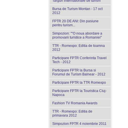
Targuri internationale de turism
Bursa de Turism Montan - 17 oct
2012
FPTR 20 DE ANI: Din pasiune
pentru turism...
Simpozion: ""O noua abordare a
promovarii turistice a Romaniei"
TTR - Romexpo: Editia de toamna
2012
Participare FPTR Conferinta Travel
Tech - 2012
Participare FPTR la Bursa si
Forumul de Turism Balnear - 2012
Participare FPTR la TTR Romexpo
Participare FPTR la Touristica Cluj-
Napoca
Fashion TV Romania Awards
TTR - Romexpo: Editia de
primavara 2012
Simpozion FPTR 4 noiembrie 2011