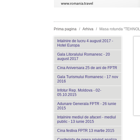
Prima pagina
/
Arhiva
/
Masa rotunda "TEHNO
Intalnire de lucru 4 august 2017 -
Hotel Europa
Gala Litoralului Romanesc - 20
august 2017
Cina Aniversara 25 de ani de FPTR
Gala Turismului Romanesc - 17 nov
2016
Infotur Rep. Moldova - 02-
05.10.2015
Adunare Generala FPTR - 26 iunie
2015
Intalnire mediul de afaceri - mediul
public - 13 iunie 2015
Cina festiva FPTR 13 martie 2015
Conferinta de presa privind analiza