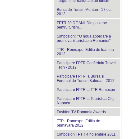
Targuri internationale de turism
Bursa de Turism Montan - 17 oct
2012
FPTR 20 DE ANI: Din pasiune
pentru turism...
Simpozion: ""O noua abordare a
promovarii turistice a Romaniei"
TTR - Romexpo: Editia de toamna
2012
Participare FPTR Conferinta Travel
Tech - 2012
Participare FPTR la Bursa si
Forumul de Turism Balnear - 2012
Participare FPTR la TTR Romexpo
Participare FPTR la Touristica Cluj-
Napoca
Fashion TV Romania Awards
TTR - Romexpo: Editia de
primavara 2012
Simpozion FPTR 4 noiembrie 2011