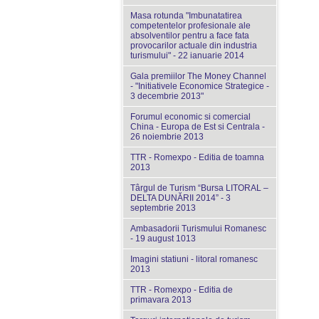
Masa rotunda "Imbunatatirea
competentelor profesionale ale
absolventilor pentru a face fata
provocarilor actuale din industria
turismului" - 22 ianuarie 2014
Gala premiilor The Money Channel
- "Initiativele Economice Strategice -
3 decembrie 2013"
Forumul economic si comercial
China - Europa de Est si Centrala -
26 noiembrie 2013
TTR - Romexpo - Editia de toamna
2013
Târgul de Turism “Bursa LITORAL –
DELTA DUNĂRII 2014” - 3
septembrie 2013
Ambasadorii Turismului Romanesc
- 19 august 1013
Imagini statiuni - litoral romanesc
2013
TTR - Romexpo - Editia de
primavara 2013