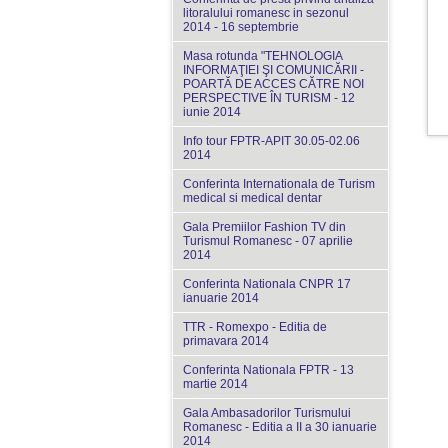
litoralului romanesc in sezonul
2014 - 16 septembrie
Masa rotunda "TEHNOLOGIA
INFORMAŢIEI ŞI COMUNICĂRII -
POARTĂ DE ACCES CĂTRE NOI
PERSPECTIVE ÎN TURISM - 12
iunie 2014
Info tour FPTR-APIT 30.05-02.06
2014
Conferinta Internationala de Turism
medical si medical dentar
Gala Premiilor Fashion TV din
Turismul Romanesc - 07 aprilie
2014
Conferinta Nationala CNPR 17
ianuarie 2014
TTR - Romexpo - Editia de
primavara 2014
Conferinta Nationala FPTR - 13
martie 2014
Gala Ambasadorilor Turismului
Romanesc - Editia a II a 30 ianuarie
2014