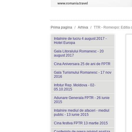
Prima pagina
/
Arhiva
/
TTR - Romexpo: Editia 
Intalnire de lucru 4 august 2017 -
Hotel Europa
Gala Litoralului Romanesc - 20
august 2017
Cina Aniversara 25 de ani de FPTR
Gala Turismului Romanesc - 17 nov
2016
Infotur Rep. Moldova - 02-
05.10.2015
Adunare Generala FPTR - 26 iunie
2015
Intalnire mediul de afaceri - mediul
public - 13 iunie 2015
Cina festiva FPTR 13 martie 2015
Conferinta de presa privind analiza