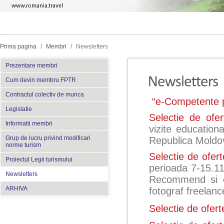
Prima pagina
/
Membri
/
Newsletters
Prezentare membri
Cum devin membru FPTR
Contractul colectiv de munca
“e-Competente p
Legislatie
Selectie de ofe
Informatii membri
vizite education
Grup de lucru privind modificari
Republica Moldo
norme turism
Selectie de ofert
Proiectul Legii turismului
perioada 7-15.11
Newsletters
Recommend si c
ARHIVA
fotograf freelanc
Selectie de ofer