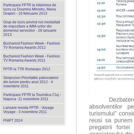
Participare FPTR la intalnirea de
lucru cu Doamna Ministru, Maria
Grapini - 19 februarie 2013
Grup de lucru privind noi modalitati
de impozitare a IMM-urilor din
domeniul serviciilor - 28 ianuarie
2013
Bucharest Fashion Week - Fashion
TV Romania Awards 2012
Bucharest Fashion Week - Fashion
TV Romania Awards 2011
FPTR la TTR Romexpo 2012
Simpozion Prioritatile patronatelor
din turism pentru anul 2012 - 4
noiembrie 2011
Participare FPTR la Touristica Cluj -
Dezbaterea tem
Napoca -11 noiembrie 2011
absolventilor p
Lansare revista FPTR - Voyage
Voyage - 3 noiembrie 2011
turismului" cons
reusi sa punem 
FNIPT 2024
pregatirii fort