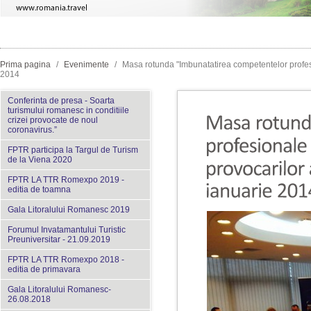
Prima pagina
/
Evenimente
/
Masa rotunda "Imbunatatirea competentelor profesio
2014
Conferinta de presa - Soarta
turismului romanesc in conditiile
crizei provocate de noul
coronavirus.”
FPTR participa la Targul de Turism
de la Viena 2020
FPTR LA TTR Romexpo 2019 -
editia de toamna
Gala Litoralului Romanesc 2019
Forumul Invatamantului Turistic
Preuniversitar - 21.09.2019
FPTR LA TTR Romexpo 2018 -
editia de primavara
Gala Litoralului Romanesc-
26.08.2018