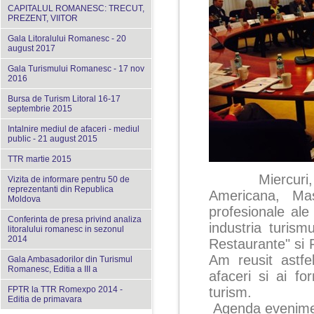
CAPITALUL ROMANESC: TRECUT,
PREZENT, VIITOR
Gala Litoralului Romanesc - 20
august 2017
Gala Turismului Romanesc - 17 nov
2016
Bursa de Turism Litoral 16-17
septembrie 2015
Intalnire mediul de afaceri - mediul
public - 21 august 2015
TTR martie 2015
Miercuri, 22 i
Vizita de informare pentru 50 de
reprezentanti din Republica
Americana, Ma
Moldova
profesionale ale
Conferinta de presa privind analiza
industria turism
litoralului romanesc in sezonul
2014
Restaurante" si 
Am reusit astfe
Gala Ambasadorilor din Turismul
Romanesc, Editia a III a
afaceri si ai fo
FPTR la TTR Romexpo 2014 -
turism.
Editia de primavara
Agenda evenimen