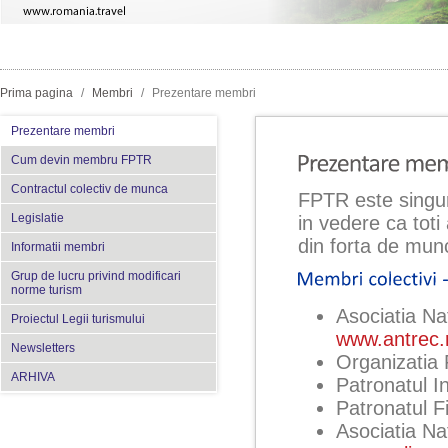
Prima pagina
/
Membri
/
Prezentare membri
Prezentare membri
Cum devin membru FPTR
Contractul colectiv de munca
FPTR este singura
Legislatie
in vedere ca tot
din forta de mun
Informatii membri
Grup de lucru privind modificari
norme turism
Asociatia Na
Proiectul Legii turismului
www.antrec.
Newsletters
Organizatia
ARHIVA
Patronatul I
Patronatul F
Asociatia Na