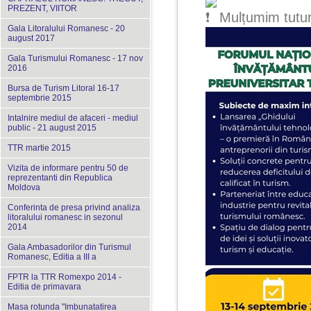
PREZENT, VIITOR
Mulțumim tuturo
Gala Litoralului Romanesc - 20
august 2017
Gala Turismului Romanesc - 17 nov
2016
Bursa de Turism Litoral 16-17
septembrie 2015
Intalnire mediul de afaceri - mediul
public - 21 august 2015
TTR martie 2015
Vizita de informare pentru 50 de
reprezentanti din Republica
Moldova
Conferinta de presa privind analiza
litoralului romanesc in sezonul
2014
Gala Ambasadorilor din Turismul
Romanesc, Editia a III a
FPTR la TTR Romexpo 2014 -
Editia de primavara
Masa rotunda "Imbunatatirea