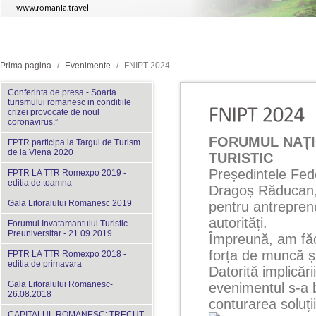
Prima pagina
/
Evenimente
/
FNIPT 2024
Conferinta de presa - Soarta
turismului romanesc in conditiile
crizei provocate de noul
coronavirus.”
FORUMUL NAȚI
FPTR participa la Targul de Turism
de la Viena 2020
TURISTIC
Președintele Fed
FPTR LA TTR Romexpo 2019 -
editia de toamna
Dragoș Răducan, 
Gala Litoralului Romanesc 2019
pentru antreprenor
autorități.
Forumul Invatamantului Turistic
Preuniversitar - 21.09.2019
Împreună, am făc
forța de muncă și
FPTR LA TTR Romexpo 2018 -
editia de primavara
Datorită implicări
Gala Litoralului Romanesc-
evenimentul s-a b
26.08.2018
conturarea soluții
CAPITALUL ROMANESC: TRECUT,