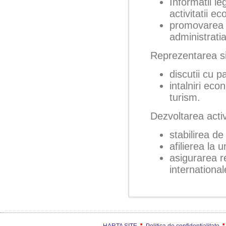
Informatii le
activitatii 
promovarea i
administratia
Reprezentarea si
discutii cu p
intalniri eco
turism.
Dezvoltarea activi
stabilirea de 
afilierea la 
asigurarea re
international
HARTA SITE
Politica de confidențialitate