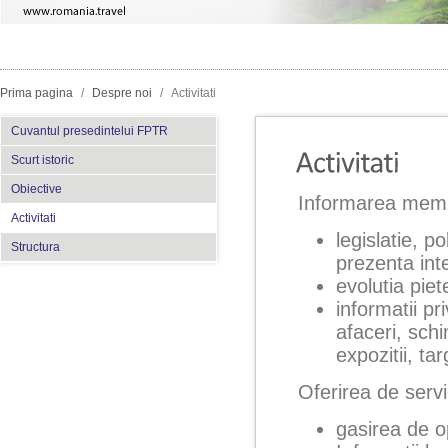
Prima pagina
/
Despre noi
/
Activitati
Cuvantul presedintelui FPTR
Scurt istoric
Obiective
Informarea membr
Activitati
legislatie, po
Structura
prezenta in
evolutia piet
informatii pr
afaceri, sch
expozitii, ta
Oferirea de servi
gasirea de op